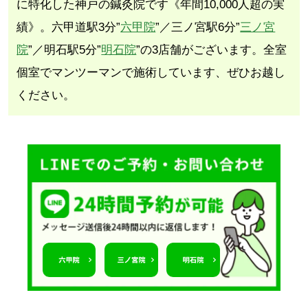
に特化した神戸の鍼灸院です《年間10,000人超の実
績》。六甲道駅3分”
六甲院
”／三ノ宮駅6分”
三ノ宮
院
”／明石駅5分”
明石院
”の3店舗がございます。全室
個室でマンツーマンで施術しています、ぜひお越し
ください。