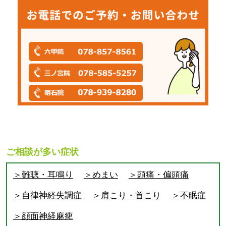
ご相談が多い症状
＞難聴・耳鳴り
＞めまい
＞頭痛・偏頭痛
＞自律神経失調症
＞肩こり・首こり
＞不眠症
＞顔面神経麻痺