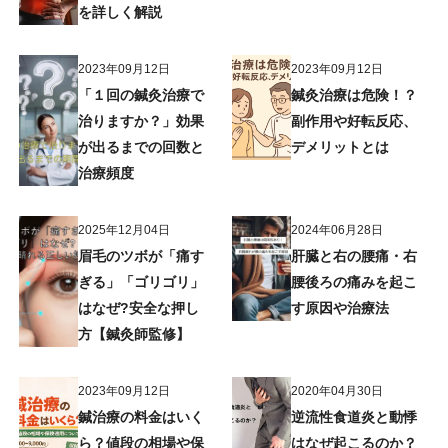
を詳しく解説
2023年09月12日
2023年09月12日
「１回の鍼灸治療で
鍼灸治療は危険！？
治りますか？」効果
副作用や好転反応、
が出るまでの回数と
デメリットとは
治療頻度
2025年12月04日
2024年06月28日
眉毛のツボが「痛す
肝臓と右の腰痛・右
ぎる」「ゴリゴリ」
腰後ろの痛みを起こ
はなぜ?安全な押し
す原因や治療法
方【鍼灸師監修】
2023年09月12日
2020年04月30日
鍼治療の料金はいく
逆流性食道炎と動悸
ら？値段の相場や保
はなぜ起こるのか？