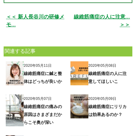
＜＜ 新人長谷川の研修メ
線維筋痛症の人に注意...
モ...
＞＞
関連する記事
2020年05月11日
2020年05月08日
線維筋痛症に鍼と整
線維筋痛症の人に注
体はどっちが良いか
意してほしいこ
2020年05月07日
2020年05月09日
線維筋痛症の痛みの
線維筋痛症にリリカ
原因はさまざまだか
は効果あるのか？
らこそ奥が深い