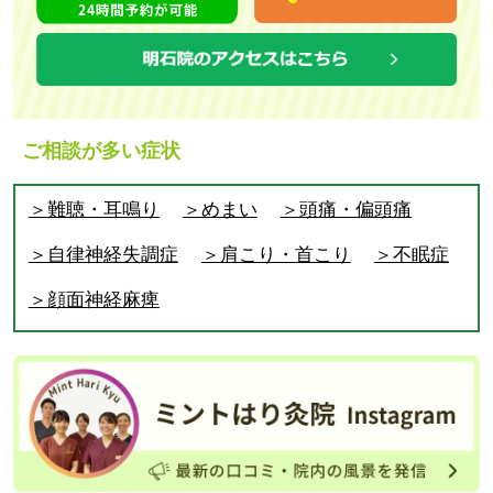
ご相談が多い症状
＞難聴・耳鳴り
＞めまい
＞頭痛・偏頭痛
＞自律神経失調症
＞肩こり・首こり
＞不眠症
＞顔面神経麻痺