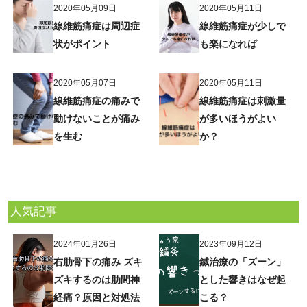
2020年05月09日
2020年05月11日
線維筋痛症は周辺症
線維筋痛症が少しで
状がポイント
も楽になれば
2020年05月07日
2020年05月11日
線維筋痛症の痛みで
線維筋痛症は刺激量
動けないことが痛み
が多いほうがよい
を生む
か？
人気記事
2024年01月26日
2023年09月12日
右肋骨下の痛み ズキ
鍼治療の「ズーン」
ズキするのは肋間神
とした響きはなぜ起
経痛？原因と対処法
こる？