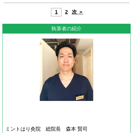
1
2
次 ＞
執筆者の紹介
ミントはり灸院 総院長 森本 賢司