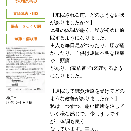
その他の痛み
胃腸障害・IBS
【来院される前、どのような症状
がありましたか？】
腰痛・ぎっくり腰
体身の体調が悪く、私が初めに通
院するようになりました。
頭痛・偏頭痛
主人も毎日足がつったり、腰が痛
かったり、子供は原因不明な腹痛
や、頭痛
があり、(家族皆で)来院するよう
になりました。
【通院して鍼灸治療を受けてどの
神戸市
ような改善がありましたか？】
50代 女性 H.K様
私は一つずつ、悪い箇所を治して
いく様な感じで、少しずつです
が、体調も良く
なっています。主人…