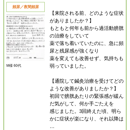
頻尿／夜間頻尿
【来院される前、どのような症状
がありましたか？】
もともと何年も前から過活動膀胱
の治療をしていて
薬で落ち着いていたのに、急に頻
尿と残尿感が強くなり
薬を変えても改善せず、気持ちも
弱っていました。
M様 60代
【通院して鍼灸治療を受けてどの
ような改善がありましたか？】
初回で膀胱あたりの緊張感が緩ん
だ気がして、何か手ごたえを
感じました。3回終えた頃、明ら
かに症状が楽になり、それ以降は
…