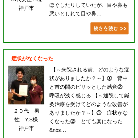
ほぐしたりしていたが、目や鼻も
神戸市
悪いとしれて目や鼻…
症状がなくなった
【～来院される前、どのような症
状がありましたか？～】⓵ 背中
と首の間のピリッとした感覚⓶
呼吸が浅く感じる 【～通院して鍼
灸治療を受けてどのような改善が
２０代 男
ありましたか？～】⓵ 症状がな
性 Y.S様
くなった⓶ とても楽になった
神戸市
&nbs…