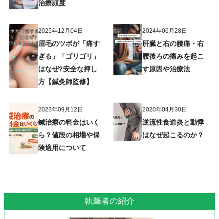
治療頻度
2025年12月04日
2024年06月28日
眉毛のツボが「痛す
肝臓と右の腰痛・右
ぎる」「ゴリゴリ」
腰後ろの痛みを起こ
はなぜ?安全な押し
す原因や治療法
方【鍼灸師監修】
2023年09月12日
2020年04月30日
鍼治療の料金はいく
逆流性食道炎と動悸
ら？値段の相場や保
はなぜ起こるのか？
険適用について
執筆者の紹介