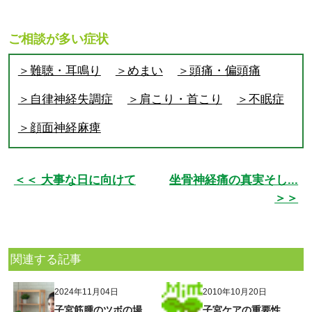
ご相談が多い症状
＞難聴・耳鳴り
＞めまい
＞頭痛・偏頭痛
＞自律神経失調症
＞肩こり・首こり
＞不眠症
＞顔面神経麻痺
＜＜ 大事な日に向けて
坐骨神経痛の真実そし...
＞＞
関連する記事
2024年11月04日
2010年10月20日
子宮筋腫のツボの場
子宮ケアの重要性