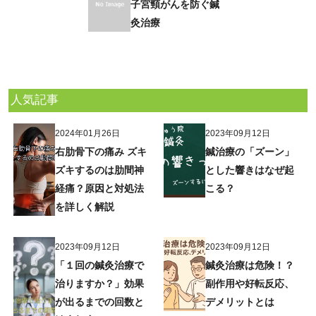
子宮頸がんを防ぐ鍼
灸治療
人気記事
2024年01月26日
2023年09月12日
右肋骨下の痛み ズキ
鍼治療の「ズーン」
ズキするのは肋間神
とした響きはなぜ起
経痛？原因と対処法
こる？
を詳しく解説
2023年09月12日
2023年09月12日
「１回の鍼灸治療で
鍼灸治療は危険！？
治りますか？」効果
副作用や好転反応、
が出るまでの回数と
デメリットとは