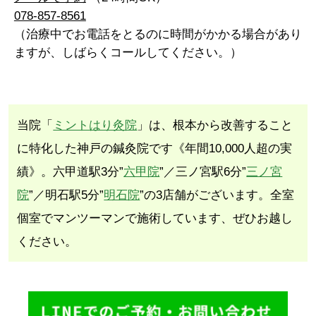
078-857-8561
（治療中でお電話をとるのに時間がかかる場合があり
ますが、しばらくコールしてください。）
当院「
ミントはり灸院
」は、根本から改善すること
に特化した神戸の鍼灸院です《年間10,000人超の実
績》。六甲道駅3分”
六甲院
”／三ノ宮駅6分”
三ノ宮
院
”／明石駅5分”
明石院
”の3店舗がございます。全室
個室でマンツーマンで施術しています、ぜひお越し
ください。