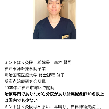
ミントはり灸院 総院長 森本 賢司
神戸東洋医療学院卒業
明治国際医療大学 修士課程 修了
反応点治療研究会所属
2009年に神戸市灘区で開院
治療専門でありながら分院があり所属鍼灸師10名以上
は国内でも少ない
ミントはり灸院はめまい、耳鳴り、自律神経失調症、