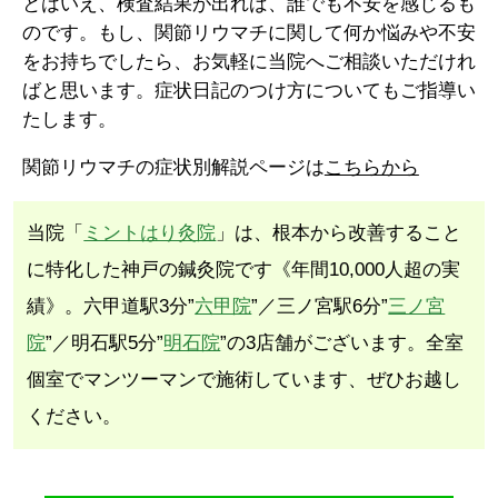
とはいえ、検査結果が出れば、誰でも不安を感じるも
のです。もし、関節リウマチに関して何か悩みや不安
をお持ちでしたら、お気軽に当院へご相談いただけれ
ばと思います。症状日記のつけ方についてもご指導い
たします。
関節リウマチの症状別解説ページは
こちらから
当院「
ミントはり灸院
」は、根本から改善すること
に特化した神戸の鍼灸院です《年間10,000人超の実
績》。六甲道駅3分”
六甲院
”／三ノ宮駅6分”
三ノ宮
院
”／明石駅5分”
明石院
”の3店舗がございます。全室
個室でマンツーマンで施術しています、ぜひお越し
ください。