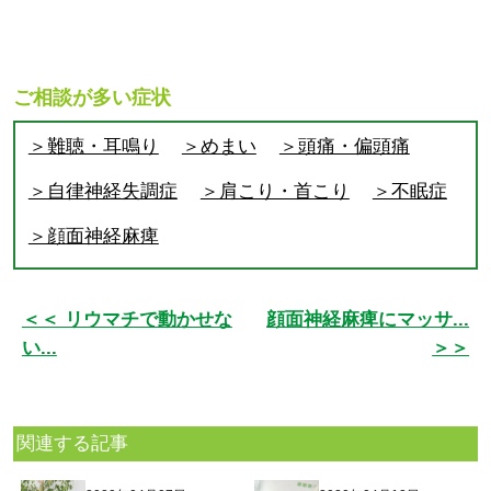
ご相談が多い症状
＞難聴・耳鳴り
＞めまい
＞頭痛・偏頭痛
＞自律神経失調症
＞肩こり・首こり
＞不眠症
＞顔面神経麻痺
＜＜ リウマチで動かせな
顔面神経麻痺にマッサ...
い...
＞＞
関連する記事