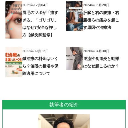
2025年12月04日
2024年06月28日
眉毛のツボが「痛す
肝臓と右の腰痛・右
ぎる」「ゴリゴリ」
腰後ろの痛みを起こ
はなぜ?安全な押し
す原因や治療法
方【鍼灸師監修】
2023年09月12日
2020年04月30日
鍼治療の料金はいく
逆流性食道炎と動悸
ら？値段の相場や保
はなぜ起こるのか？
険適用について
執筆者の紹介