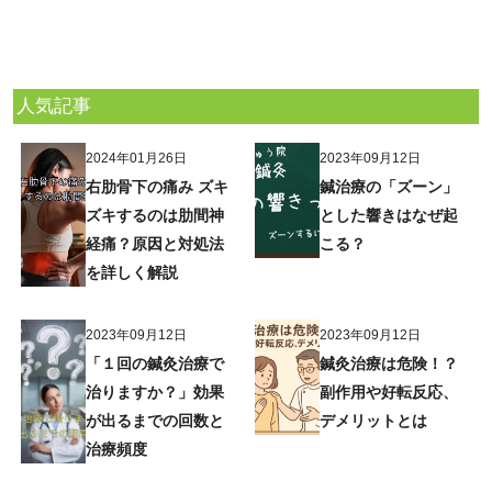
人気記事
2024年01月26日
2023年09月12日
右肋骨下の痛み ズキ
鍼治療の「ズーン」
ズキするのは肋間神
とした響きはなぜ起
経痛？原因と対処法
こる？
を詳しく解説
2023年09月12日
2023年09月12日
「１回の鍼灸治療で
鍼灸治療は危険！？
治りますか？」効果
副作用や好転反応、
が出るまでの回数と
デメリットとは
治療頻度