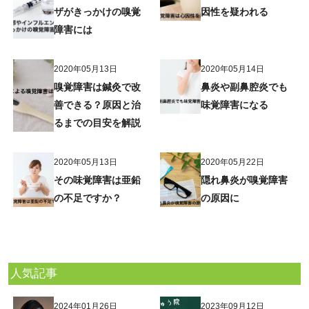
ザがきっかけの嗅覚
因性を疑われる
障害には
2020年05月13日
2020年05月14日
嗅覚障害は鍼灸で改
鼻炎や副鼻腔炎でも
善できる？原因と治
味覚障害になる
るまでの目安を解説
2020年05月13日
2020年05月22日
その味覚障害は亜鉛
隠れ鼻炎が嗅覚障害
の不足ですか？
の原因に
人気記事
2024年01月26日
2023年09月12日