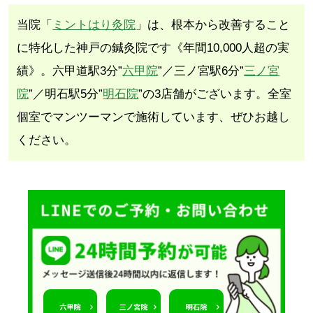
当院「
ミントはり灸院
」は、根本から改善すること
に特化した神戸の鍼灸院です《年間10,000人超の実
績》。六甲道駅3分”
六甲院
”／三ノ宮駅6分”
三ノ宮
院
”／明石駅5分”
明石院
”の3店舗がございます。全室
個室でマンツーマンで施術しています、ぜひお越し
ください。