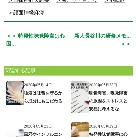
＞自律神経失調症
＞肩こり・首こり
＞不眠症
＞顔面神経麻痺
＜＜ 特発性味覚障害は心
新人長谷川の研修メモ...
因...
＞＞
関連する記事
2020年05月14日
2020年05月23日
唾液は味蕾を守るか
味覚障害、嗅覚障害
ら成分にもこだわる
の原因をストレスと
安易に考えるな
2020年05月23日
2020年05月19日
風邪やインフルエン
特発性味覚障害は心