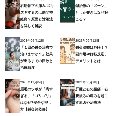
右肋骨下の痛み ズキ
鍼治療の「ズーン」
ズキするのは肋間神
とした響きはなぜ起
経痛？原因と対処法
こる？
を詳しく解説
2023年09月12日
2023年09月12日
「１回の鍼灸治療で
鍼灸治療は危険！？
治りますか？」効果
副作用や好転反応、
が出るまでの回数と
デメリットとは
治療頻度
2025年12月04日
2024年06月28日
眉毛のツボが「痛す
肝臓と右の腰痛・右
ぎる」「ゴリゴリ」
腰後ろの痛みを起こ
はなぜ?安全な押し
す原因や治療法
方【鍼灸師監修】