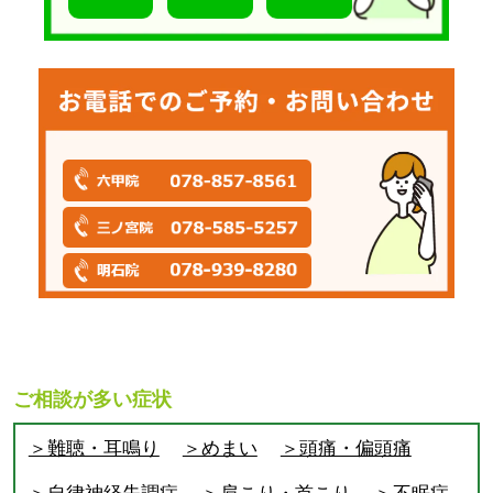
ご相談が多い症状
＞難聴・耳鳴り
＞めまい
＞頭痛・偏頭痛