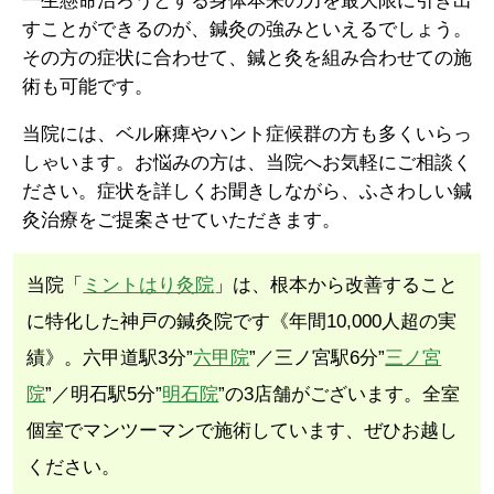
一生懸命治ろうとする身体本来の力を最大限に引き出
すことができるのが、鍼灸の強みといえるでしょう。
その方の症状に合わせて、鍼と灸を組み合わせての施
術も可能です。
当院には、ベル麻痺やハント症候群の方も多くいらっ
しゃいます。お悩みの方は、当院へお気軽にご相談く
ださい。症状を詳しくお聞きしながら、ふさわしい鍼
灸治療をご提案させていただきます。
当院「
ミントはり灸院
」は、根本から改善すること
に特化した神戸の鍼灸院です《年間10,000人超の実
績》。六甲道駅3分”
六甲院
”／三ノ宮駅6分”
三ノ宮
院
”／明石駅5分”
明石院
”の3店舗がございます。全室
個室でマンツーマンで施術しています、ぜひお越し
ください。