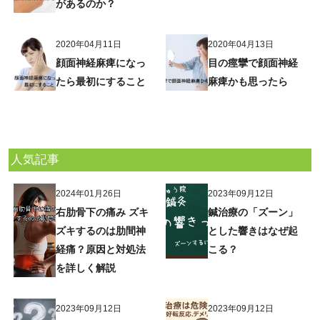
があるのか？
2020年04月11日
2020年04月13日
顔面神経麻痺になっ
目の痙攣で顔面神経
たら最初にすること
麻痺かも思ったら
人気記事
2024年01月26日
2023年09月12日
右肋骨下の痛み ズキ
鍼治療の「ズーン」
ズキするのは肋間神
とした響きはなぜ起
経痛？原因と対処法
こる？
を詳しく解説
2023年09月12日
2023年09月12日