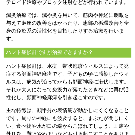
テロイド治療やブロック注射などが行われています。
鍼灸治療では、鍼や灸を用いて、筋肉や神経に刺激を
与えて麻痺の改善をはかったり、患部の循環改善と全
身の免疫系の活性化を目指したりする治療を行いま
す。
ハント症候群ですが治療できますか？
ハント症候群は、水痘・帯状疱疹ウィルスによって発
症する顔面神経麻痺です。子どもの頃に感染したウィ
ルスは、病気が治ってからも顔面神経に潜伏します。
それが大人になって免疫力が落ちたときなどに再び活
性化し、顔面神経麻痺を引き起こすのです。
主な特徴は、顔半分の表情筋が動かしにくくなること
です。周りの神経にも波及すると、まぶたが閉じにく
い、食べ物や水が口の端からこぼれてしまう、耳痛や
外耳炎、難聴やめまいなども引き起こすことがありま