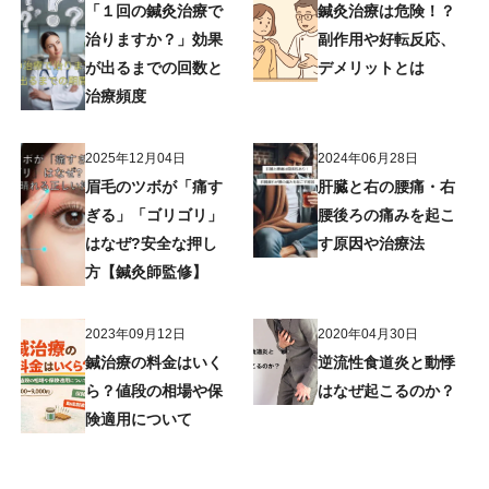
「１回の鍼灸治療で
鍼灸治療は危険！？
治りますか？」効果
副作用や好転反応、
が出るまでの回数と
デメリットとは
治療頻度
2025年12月04日
2024年06月28日
眉毛のツボが「痛す
肝臓と右の腰痛・右
ぎる」「ゴリゴリ」
腰後ろの痛みを起こ
はなぜ?安全な押し
す原因や治療法
方【鍼灸師監修】
2023年09月12日
2020年04月30日
鍼治療の料金はいく
逆流性食道炎と動悸
ら？値段の相場や保
はなぜ起こるのか？
険適用について