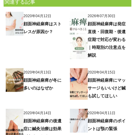
関連する記事
2020年04月12日
2026年07月30日
顔面神経麻痺はスト
顔面神経麻痺は発症
レスが原因か？
直後・回復期・後遺
症期で対応が変わる
｜時期別の注意点を
解説
2020年04月13日
2020年04月15日
顔面神経麻痺が冬に
顔面神経麻痺にマッ
多いのはなぜか
サージもいいけど鍼
も試してほしい
2020年04月14日
2020年04月11日
顔面神経麻痺の後遺
顔面神経麻痺のポイ
症に鍼灸治療は効果
ントは顎の緊張