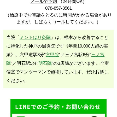
メールで予約
（24時間OK）
078-857-8561
（治療中でお電話をとるのに時間がかかる場合があり
ますが、しばらくコールしてください。）
当院「
ミントはり灸院
」は、根本から改善すること
に特化した神戸の鍼灸院です《年間10,000人超の実
績》。六甲道駅3分”
六甲院
”／三ノ宮駅6分”
三ノ宮
院
”／明石駅5分”
明石院
”の3店舗がございます。全室
個室でマンツーマンで施術しています、ぜひお越し
ください。