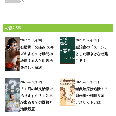
人気記事
2024年01月26日
2023年09月12日
右肋骨下の痛み ズキ
鍼治療の「ズーン」
ズキするのは肋間神
とした響きはなぜ起
経痛？原因と対処法
こる？
を詳しく解説
2023年09月12日
2023年09月12日
「１回の鍼灸治療で
鍼灸治療は危険！？
治りますか？」効果
副作用や好転反応、
が出るまでの回数と
デメリットとは
治療頻度