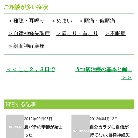
ご相談が多い症状
＞難聴・耳鳴り
＞めまい
＞頭痛・偏頭痛
＞自律神経失調症
＞肩こり・首こり
＞不眠症
＞顔面神経麻痺
＜＜ ここ２，３日で
うつ病治療の基本と鍼...
＞＞
関連する記事
2012年09月05日
2012年04月13日
夏バテの季節が始ま
自分カラダに自信が
った
持てない,自律神経失