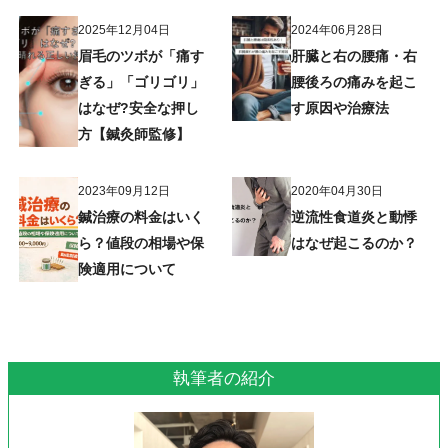
2025年12月04日
2024年06月28日
眉毛のツボが「痛す
肝臓と右の腰痛・右
ぎる」「ゴリゴリ」
腰後ろの痛みを起こ
はなぜ?安全な押し
す原因や治療法
方【鍼灸師監修】
2023年09月12日
2020年04月30日
鍼治療の料金はいく
逆流性食道炎と動悸
ら？値段の相場や保
はなぜ起こるのか？
険適用について
執筆者の紹介