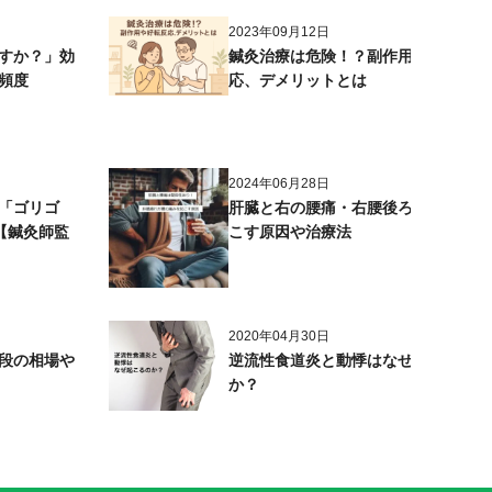
2023年09月12日
すか？」効
鍼灸治療は危険！？副作用や好転反
頻度
応、デメリットとは
2024年06月28日
「ゴリゴ
肝臓と右の腰痛・右腰後ろの痛みを起
【鍼灸師監
こす原因や治療法
2020年04月30日
段の相場や
逆流性食道炎と動悸はなぜ起こるの
か？