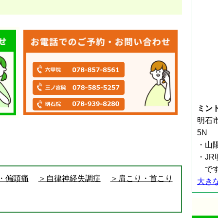
ミン
明石市
5N
・山
・J
で
・偏頭痛
＞自律神経失調症
＞肩こり・首こり
大き