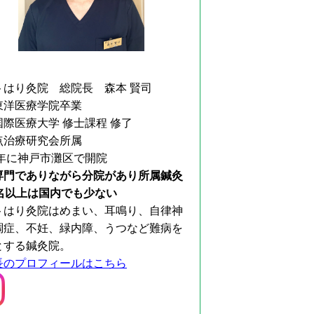
トはり灸院 総院長 森本 賢司
東洋医療学院卒業
国際医療大学 修士課程 修了
点治療研究会所属
9年に神戸市灘区で開院
専門でありながら分院があり所属鍼灸
0名以上は国内でも少ない
トはり灸院はめまい、耳鳴り、自律神
調症、不妊、緑内障、うつなど難病を
とする鍼灸院。
長のプロフィールはこちら