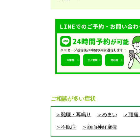
ご相談が多い症状
＞難聴・耳鳴り
＞めまい
＞頭痛
＞不眠症
＞顔面神経麻痺