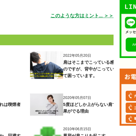
このような方はミント... ＞＞
2022年05月20日
肩はそこまでこっている感じがしない
のですが、背中がこっている感じがし
て困っています。
2020年05月07日
れは喫煙者
5度ほどしか上がらない肩でも鍼なら
果がでる理由
2010年06月15日
か、回避す
風邪が肩こりを起こす