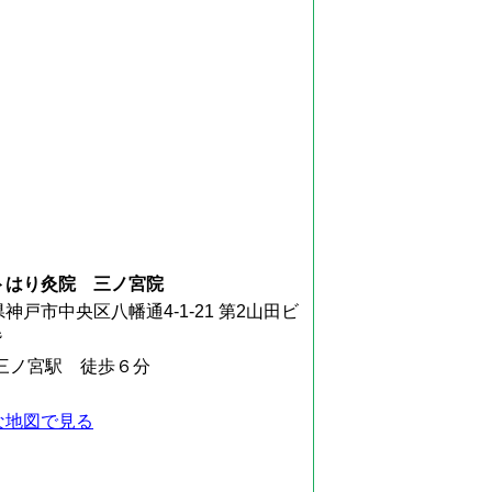
トはり灸院 三ノ宮院
神戸市中央区八幡通4-1-21 第2山田ビ
階
R三ノ宮駅 徒歩６分
な地図で見る