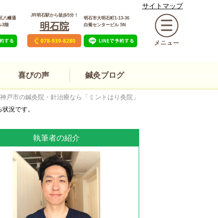
サイトマップ
JR明石駅から徒歩5分！
区八幡通
明石市大明石町1-13-36
明石院
ル3階
白菊センタービル 5N
喜びの声
鍼灸ブログ
神戸市の鍼灸院・針治療なら「ミントはり灸院」
る状況です。
執筆者の紹介