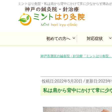
ミントはり灸院・私は肩から背中にかけて常に少なからず痛み
初めての方へ
対応症状
ミントはり灸院とは
痛み・しびれの症状
耳鼻咽喉・目の不調
消化と循環の不調
慢性疾患の不調
婦人科の不調
心療系の不調
その他の不調
皮膚の不調
神戸市灘区の鍼灸院・針治療「ミントはり灸院」
投稿日:2022年5月20日 / 更新日:2023
私は肩から背中にかけて常に少