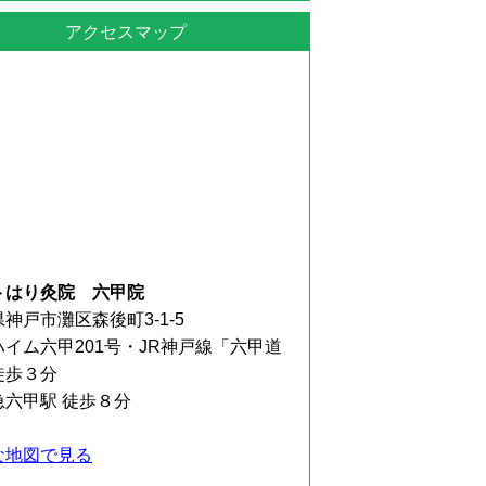
アクセスマップ
トはり灸院 六甲院
神戸市灘区森後町3-1-5
ハイム六甲201号・JR神戸線「六甲道
徒歩３分
急六甲駅 徒歩８分
な地図で見る