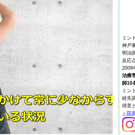
ミン
神戸
明治
反応
200
治療
師1
ミン
経失
得意
＞院