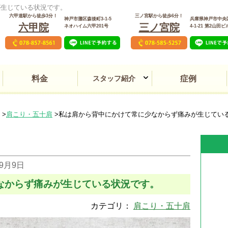
が生じている状況です。
六甲道駅から徒歩3分！
三ノ宮駅から徒歩6分！
神戸市灘区森後町3-1-5
兵庫県神戸市中央
六甲院
三ノ宮院
ネオハイム六甲201号
4‐1‐21 第2山田ビ
料金
スタッフ紹介
症例
交通事故後遺症・むち打
本態性振戦・パーキンソ
頻尿・夜間頻尿・膀胱炎
PMS（月経前症候群）
動悸・息切れ・不整脈
うつ病・パニック障害
頸椎椎間板ヘルニア
女性の薄毛・脱毛症
頸部脊柱管狭窄症
生理痛・生理不順
アトピー性皮膚炎
肩こり・首こり
五十肩・四十肩
腱鞘炎・ばね指
気管支炎・喘息
自律神経失調症
肌あれ・ニキビ
頭痛・偏頭痛
脊柱管狭窄症
関節リウマチ
顔面神経麻痺
変形性腰痛症
潰瘍性大腸炎
逆流性食道炎
難聴・耳鳴り
目のトラブル
平衡感覚障害
坐骨神経痛
線維筋痛症
顎関節症
ゴルフ肘
胃腸障害
味覚障害
しびれ
めまい
異臭症
不妊症
不眠症
膠原病
冷え性
花粉症
腎盂炎
腰痛
逆子
三ノ宮院
六甲院
明石院
ち
ン症
肩こり・五十肩
私は肩から背中にかけて常に少なからず痛みが生じてい
年9月9日
なからず痛みが生じている状況です。
カテゴリ：
肩こり・五十肩