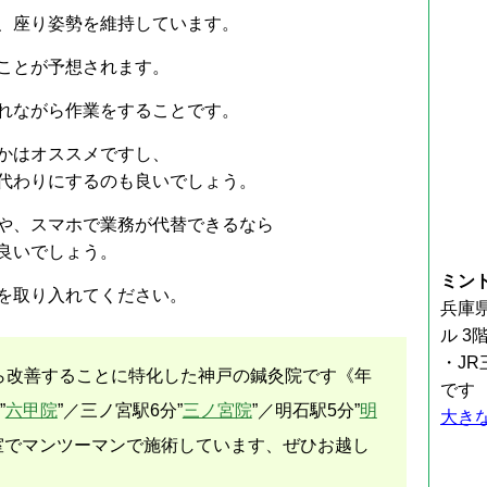
、座り姿勢を維持しています。
ことが予想されます。
れながら作業をすることです。
かはオススメですし、
代わりにするのも良いでしょう。
や、スマホで業務が代替できるなら
良いでしょう。
ミン
を取り入れてください。
兵庫県
ル 3
・J
ら改善することに特化した神戸の鍼灸院です《年
です
”
六甲院
”／三ノ宮駅6分”
三ノ宮院
”／明石駅5分”
明
大き
室でマンツーマンで施術しています、ぜひお越し