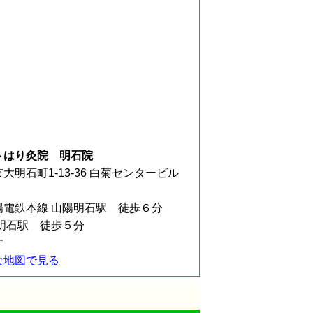
トはり灸院 明石院
大明石町1-13-36 白菊センタービル
陽電鉄本線 山陽明石駅 徒歩６分
R明石駅 徒歩５分
す
な地図で見る