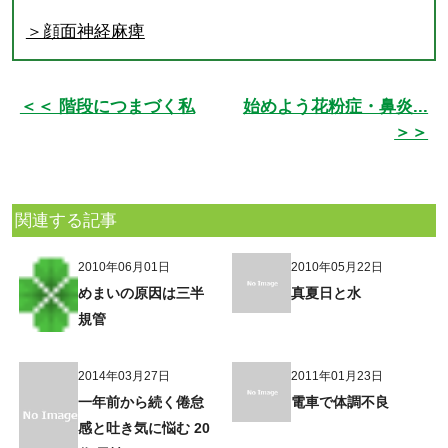
＞顔面神経麻痺
＜＜ 階段につまづく私
始めよう花粉症・鼻炎...
＞＞
関連する記事
2010年06月01日
2010年05月22日
めまいの原因は三半
真夏日と水
規管
2014年03月27日
2011年01月23日
一年前から続く倦怠
電車で体調不良
感と吐き気に悩む 20