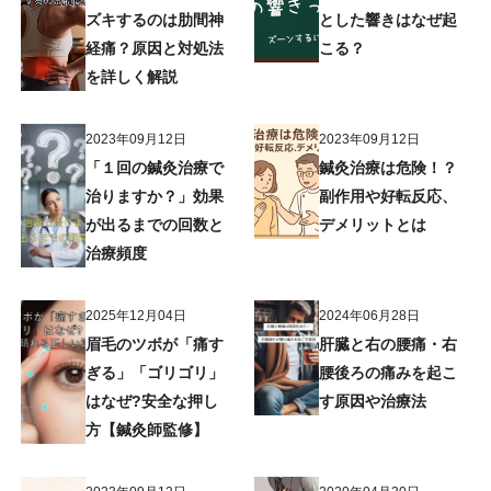
ズキするのは肋間神
とした響きはなぜ起
経痛？原因と対処法
こる？
を詳しく解説
2023年09月12日
2023年09月12日
「１回の鍼灸治療で
鍼灸治療は危険！？
治りますか？」効果
副作用や好転反応、
が出るまでの回数と
デメリットとは
治療頻度
2025年12月04日
2024年06月28日
眉毛のツボが「痛す
肝臓と右の腰痛・右
ぎる」「ゴリゴリ」
腰後ろの痛みを起こ
はなぜ?安全な押し
す原因や治療法
方【鍼灸師監修】