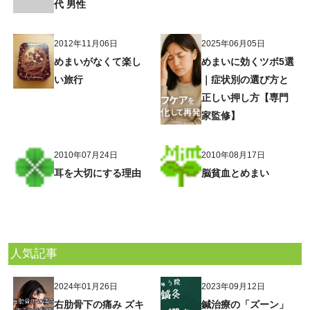
代 男性
2012年11月06日
2025年06月05日
めまいがなくて楽し
めまいに効くツボ5選
い旅行
｜症状別の選び方と
正しい押し方【専門
家監修】
2010年07月24日
2010年08月17日
耳を大切にする理由
脳貧血とめまい
人気記事
2024年01月26日
2023年09月12日
右肋骨下の痛み ズキ
鍼治療の「ズーン」