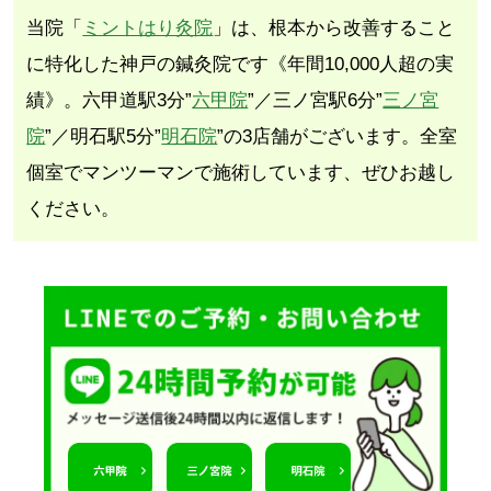
当院「
ミントはり灸院
」は、根本から改善すること
に特化した神戸の鍼灸院です《年間10,000人超の実
績》。六甲道駅3分”
六甲院
”／三ノ宮駅6分”
三ノ宮
院
”／明石駅5分”
明石院
”の3店舗がございます。全室
個室でマンツーマンで施術しています、ぜひお越し
ください。