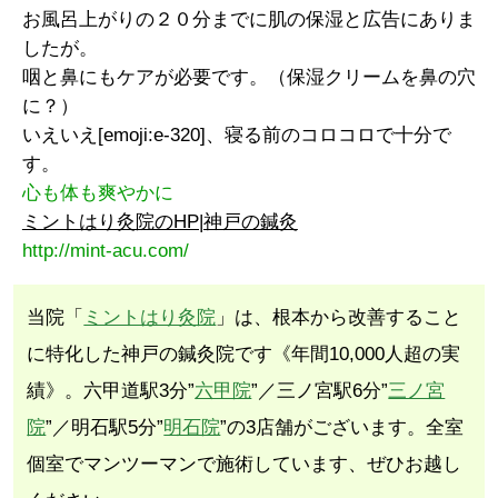
お風呂上がりの２０分までに肌の保湿と広告にありま
したが。
咽と鼻にもケアが必要です。（保湿クリームを鼻の穴
に？）
いえいえ[emoji:e-320]、寝る前のコロコロで十分で
す。
心も体も爽やかに
ミントはり灸院のHP|神戸の鍼灸
http://mint-acu.com/
当院「
ミントはり灸院
」は、根本から改善すること
に特化した神戸の鍼灸院です《年間10,000人超の実
績》。六甲道駅3分”
六甲院
”／三ノ宮駅6分”
三ノ宮
院
”／明石駅5分”
明石院
”の3店舗がございます。全室
個室でマンツーマンで施術しています、ぜひお越し