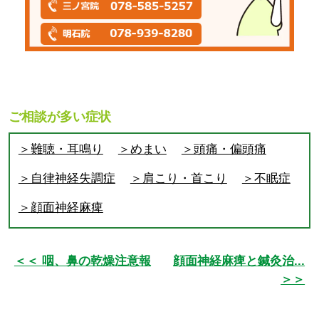
ご相談が多い症状
＞難聴・耳鳴り
＞めまい
＞頭痛・偏頭痛
＞自律神経失調症
＞肩こり・首こり
＞不眠症
＞顔面神経麻痺
＜＜ 咽、鼻の乾燥注意報
顔面神経麻痺と鍼灸治...
＞＞