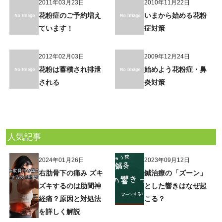
2011年03月23日
2010年11月22日
花粉症のご予約増え
いまから始める花粉
ています！
症対策
2012年02月03日
2009年12月24日
花粉は蓄積され排泄
始めよう花粉症・鼻
される
炎対策
人気記事
2024年01月26日
2023年09月12日
右肋骨下の痛み ズキ
鍼治療の「ズーン」
ズキするのは肋間神
とした響きはなぜ起
経痛？原因と対処法
こる？
を詳しく解説