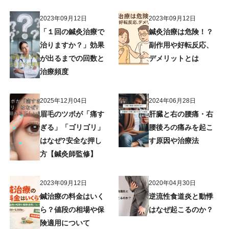
2023年09月12日
2023年09月12日
「１回の鍼灸治療で
鍼灸治療は危険！？
治りますか？」効果
副作用や好転反応、
が出るまでの回数と
デメリットとは
治療頻度
2025年12月04日
2024年06月28日
眉毛のツボが「痛す
肝臓と右の腰痛・右
ぎる」「ゴリゴリ」
腰後ろの痛みを起こ
はなぜ?安全な押し
す原因や治療法
方【鍼灸師監修】
2023年09月12日
2020年04月30日
鍼治療の料金はいく
逆流性食道炎と動悸
ら？値段の相場や保
はなぜ起こるのか？
険適用について