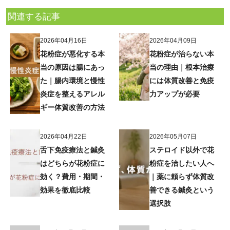
関連する記事
2026年04月16日
2026年04月09日
花粉症が悪化する本
花粉症が治らない本
当の原因は腸にあっ
当の理由｜根本治療
た｜腸内環境と慢性
には体質改善と免疫
炎症を整えるアレル
力アップが必要
ギー体質改善の方法
2026年04月22日
2026年05月07日
舌下免疫療法と鍼灸
ステロイド以外で花
はどちらが花粉症に
粉症を治したい人へ
効く？費用・期間・
｜薬に頼らず体質改
効果を徹底比較
善できる鍼灸という
選択肢