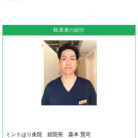
執筆者の紹介
ミントはり灸院 総院長 森本 賢司