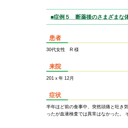
■症例５ 断薬後のさまざまな
患者
30代女性 R 様
来院
201ｘ年 12月
症状
半年ほど前の食事中、突然頭痛と吐き気
ったが血液検査では異常はなかった。 