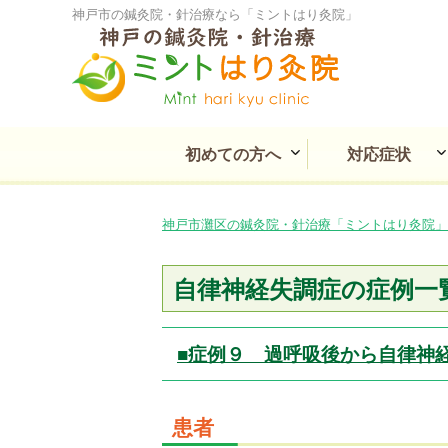
神戸市の鍼灸院・針治療なら「ミントはり灸院」
初めての方へ
対応症状
ミントはり灸院とは
痛み・しびれの症状
耳鼻咽喉・目の不調
消化と循環の不調
慢性疾患の不調
婦人科の不調
心療系の不調
その他の不調
皮膚の不調
神戸市灘区の鍼灸院・針治療「ミントはり灸院」
自律神経失調症の症例一
■症例９ 過呼吸後から自律神
患者