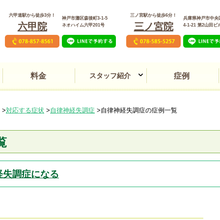
六甲道駅から徒歩3分！
三ノ宮駅から徒歩6分！
神戸市灘区森後町3-1-5
兵庫県神戸市中央
六甲院
三ノ宮院
ネオハイム六甲201号
4‐1‐21 第2山田ビ
料金
スタッフ紹介
症例
交通事故後遺症・むち打
本態性振戦・パーキンソ
頻尿・夜間頻尿・膀胱炎
PMS（月経前症候群）
動悸・息切れ・不整脈
うつ病・パニック障害
頸椎椎間板ヘルニア
女性の薄毛・脱毛症
頸部脊柱管狭窄症
生理痛・生理不順
アトピー性皮膚炎
肩こり・首こり
五十肩・四十肩
腱鞘炎・ばね指
気管支炎・喘息
自律神経失調症
肌あれ・ニキビ
頭痛・偏頭痛
脊柱管狭窄症
関節リウマチ
顔面神経麻痺
変形性腰痛症
潰瘍性大腸炎
逆流性食道炎
難聴・耳鳴り
目のトラブル
平衡感覚障害
坐骨神経痛
線維筋痛症
顎関節症
ゴルフ肘
胃腸障害
味覚障害
しびれ
めまい
異臭症
不妊症
不眠症
膠原病
冷え性
花粉症
腎盂炎
腰痛
逆子
三ノ宮院
六甲院
明石院
ち
ン症
対応する症状
自律神経失調症
自律神経失調症の症例一覧
覧
経失調症になる