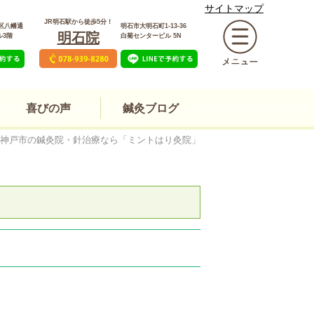
サイトマップ
JR明石駅から徒歩5分！
区八幡通
明石市大明石町1-13-36
明石院
ル3階
白菊センタービル 5N
喜びの声
鍼灸ブログ
神戸市の鍼灸院・針治療なら「ミントはり灸院」