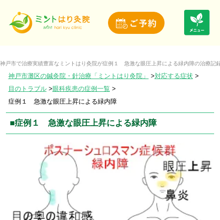
神戸市で治療実績豊富なミントはり灸院が症例１ 急激な眼圧上昇による緑内障の治療記
神戸市灘区の鍼灸院・針治療「ミントはり灸院」
対応する症状
目のトラブル
眼科疾患の症例一覧
症例１ 急激な眼圧上昇による緑内障
■症例１ 急激な眼圧上昇による緑内障