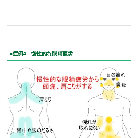
■症例4 慢性的な眼精疲労