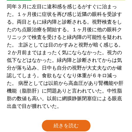
同年３月に左目に違和感を感じるがすぐに治まっ
た。１ヶ月後に症状を再び感じ近隣の眼科を受診す
る。両目ともに緑内障と診断される。視野検査をし
たのち点眼治療を開始する。１ヶ月後に他の眼科ク
リニックで検査を受けると緑内障の可能性を疑われ
た。 主訴としては目のかすみと視野が暗く感じる。
２か月前まではまったく気にならなかった。視力の
低下などはなかった。緑内障と診断されてからは気
分が落ち込み、日中も自分の視野が大丈夫なのか確
認してしまう。食欲もなくなり体重が６キロ減っ
た。 病歴としては以前から高血圧があり腎機能や肝
機能（脂肪肝）に問題ありと言われていた。中性脂
肪の数値も高い。以前に網膜静脈閉塞症による眼底
出血で目が腫れていた。
続きを読む