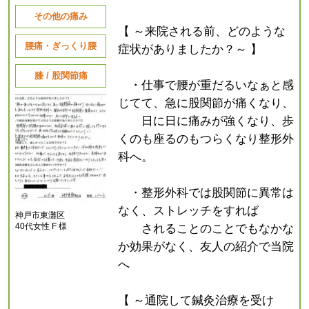
その他の痛み
【 ～来院される前、どのような
腰痛・ぎっくり腰
症状がありましたか？～ 】
膝 / 股関節痛
・仕事で腰が重だるいなぁと感
じてて、急に股関節が痛くなり、
日に日に痛みが強くなり、歩
くのも座るのもつらくなり整形外
科へ。
・整形外科では股関節に異常は
なく、ストレッチをすれば
神戸市東灘区
40代女性 F 様
されることのことでもなかな
か効果がなく、友人の紹介で当院
へ
【 ～通院して鍼灸治療を受け