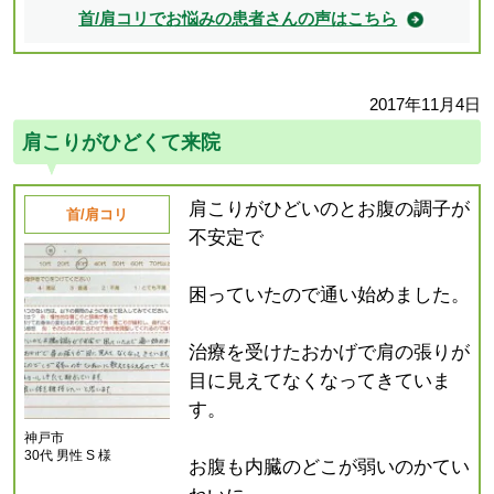
首/肩コリでお悩みの患者さんの声はこちら
2017年11月4日
肩こりがひどくて来院
肩こりがひどいのとお腹の調子が
首/肩コリ
不安定で
困っていたので通い始めました。
治療を受けたおかげで肩の張りが
目に見えてなくなってきていま
す。
神戸市
30代 男性 S 様
お腹も内臓のどこが弱いのかてい