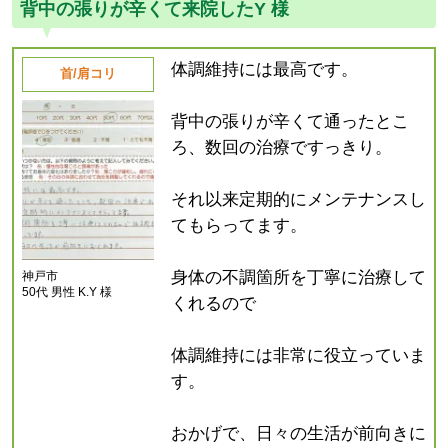
背中の張りが辛くて来院したY 様
体調維持には最高です。
首/肩コリ
背中の張りが辛くて通ったとこ
ろ、数回の治療ですっきり。
それ以来定期的にメンテナンスし
てもらってます。
身体の不調箇所を丁寧に治療して
神戸市
50代 男性 K.Y 様
くれるので
体調維持には非常に役立っていま
す。
おかげで、日々の生活が前向きに