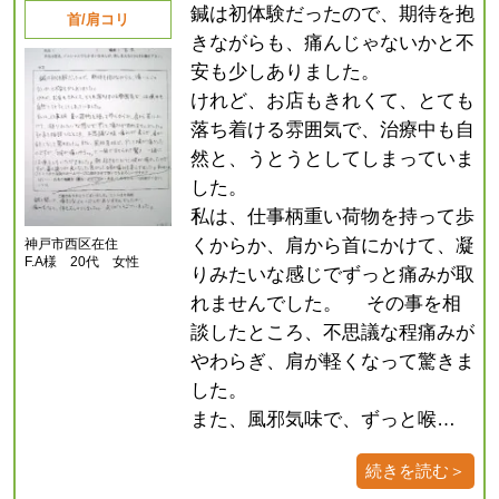
鍼は初体験だったので、期待を抱
首/肩コリ
きながらも、痛んじゃないかと不
安も少しありました。
けれど、お店もきれくて、とても
落ち着ける雰囲気で、治療中も自
然と、うとうとしてしまっていま
した。
私は、仕事柄重い荷物を持って歩
くからか、肩から首にかけて、凝
神戸市西区在住
F.A様 20代 女性
りみたいな感じでずっと痛みが取
れませんでした。 その事を相
談したところ、不思議な程痛みが
やわらぎ、肩が軽くなって驚きま
した。
また、風邪気味で、ずっと喉…
続きを読む＞