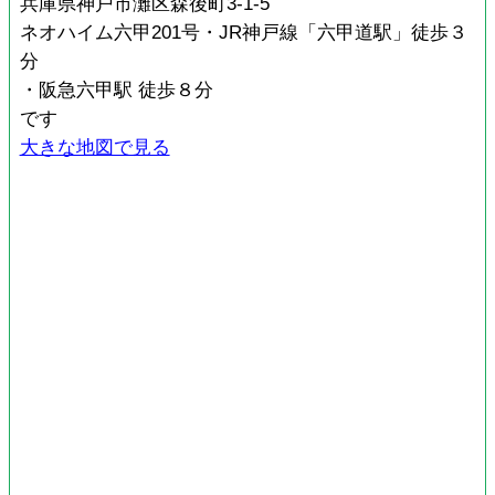
兵庫県神戸市灘区森後町3-1-5
ネオハイム六甲201号・JR神戸線「六甲道駅」徒歩３
分
・阪急六甲駅 徒歩８分
です
大きな地図で見る