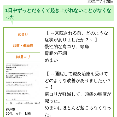
2021年7月28日
1日中ずっとだるくて起き上がれないことがなくな
った
【 ～来院される前、どのような
めまい
症状がありましたか？～ 】
頭痛・偏頭痛
慢性的な肩コリ、頭痛
胃腸の不調
首/肩コリ
めまい
【 ～通院して鍼灸治療を受けて
どのような改善がありましたか？
～ 】
肩コリが軽減して、頭痛の頻度が
減った。
めまいはほとんど起こらなくなっ
神戸市
20代 女性 M様
た。