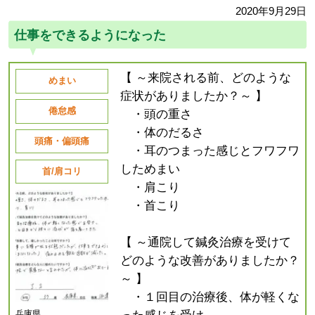
2020年9月29日
仕事をできるようになった
【 ～来院される前、どのような
めまい
症状がありましたか？～ 】
倦怠感
・頭の重さ
・体のだるさ
頭痛・偏頭痛
・耳のつまった感じとフワフワ
しためまい
首/肩コリ
・肩こり
・首こり
【 ～通院して鍼灸治療を受けて
どのような改善がありましたか？
～ 】
・１回目の治療後、体が軽くな
兵庫県