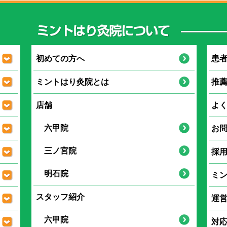
初めての方へ
患
ミントはり灸院とは
推
店舗
よ
六甲院
お
三ノ宮院
採
明石院
ミ
スタッフ紹介
運
六甲院
対