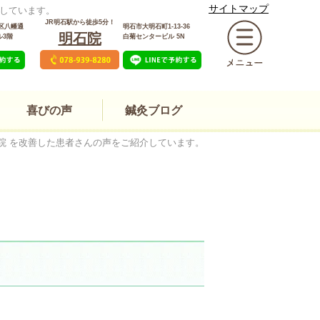
サイトマップ
しています。
JR明石駅から徒歩5分！
区八幡通
明石市大明石町1-13-36
明石院
ル3階
白菊センタービル 5N
喜びの声
鍼灸ブログ
院 を改善した患者さんの声をご紹介しています。