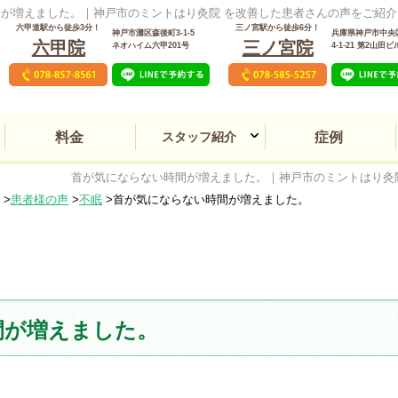
が増えました。｜神戸市のミントはり灸院 を改善した患者さんの声をご紹介
六甲道駅から徒歩3分！
三ノ宮駅から徒歩6分！
神戸市灘区森後町3-1-5
兵庫県神戸市中央
六甲院
三ノ宮院
ネオハイム六甲201号
4‐1‐21 第2山田ビ
料金
スタッフ紹介
症例
交通事故後遺症・むち打
本態性振戦・パーキンソ
首が気にならない時間が増えました。｜神戸市のミントはり灸
頻尿・夜間頻尿・膀胱炎
PMS（月経前症候群）
動悸・息切れ・不整脈
うつ病・パニック障害
頸椎椎間板ヘルニア
女性の薄毛・脱毛症
頸部脊柱管狭窄症
生理痛・生理不順
アトピー性皮膚炎
肩こり・首こり
五十肩・四十肩
腱鞘炎・ばね指
気管支炎・喘息
自律神経失調症
肌あれ・ニキビ
頭痛・偏頭痛
脊柱管狭窄症
関節リウマチ
顔面神経麻痺
変形性腰痛症
潰瘍性大腸炎
逆流性食道炎
難聴・耳鳴り
目のトラブル
平衡感覚障害
坐骨神経痛
線維筋痛症
顎関節症
ゴルフ肘
胃腸障害
味覚障害
しびれ
めまい
異臭症
不妊症
不眠症
膠原病
冷え性
花粉症
腎盂炎
腰痛
逆子
三ノ宮院
六甲院
明石院
ち
ン症
患者様の声
不眠
首が気にならない時間が増えました。
間が増えました。