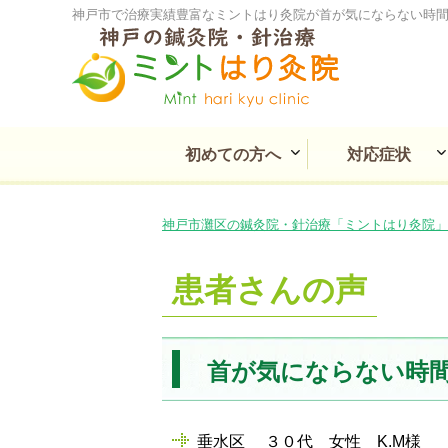
神戸市で治療実績豊富なミントはり灸院が首が気にならない時間
初めての方へ
対応症状
ミントはり灸院とは
痛み・しびれの症状
耳鼻咽喉・目の不調
消化と循環の不調
慢性疾患の不調
婦人科の不調
心療系の不調
その他の不調
皮膚の不調
神戸市灘区の鍼灸院・針治療「ミントはり灸院」
患者さんの声
首が気にならない時
垂水区 ３０代 女性 K.M様