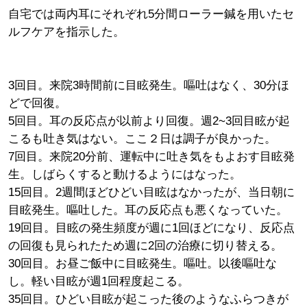
自宅では両内耳にそれぞれ5分間ローラー鍼を用いたセ
ルフケアを指示した。
3回目。来院3時間前に目眩発生。嘔吐はなく、30分ほ
どで回復。
5回目。耳の反応点が以前より回復。週2~3回目眩が起
こるも吐き気はない。ここ２日は調子が良かった。
7回目。来院20分前、運転中に吐き気をもよおす目眩発
生。しばらくすると動けるようにはなった。
15回目。2週間ほどひどい目眩はなかったが、当日朝に
目眩発生。嘔吐した。耳の反応点も悪くなっていた。
19回目。目眩の発生頻度が週に1回ほどになり、反応点
の回復も見られたため週に2回の治療に切り替える。
30回目。お昼ご飯中に目眩発生。嘔吐。以後嘔吐な
し。軽い目眩が週1回程度起こる。
35回目。ひどい目眩が起こった後のようなふらつきが