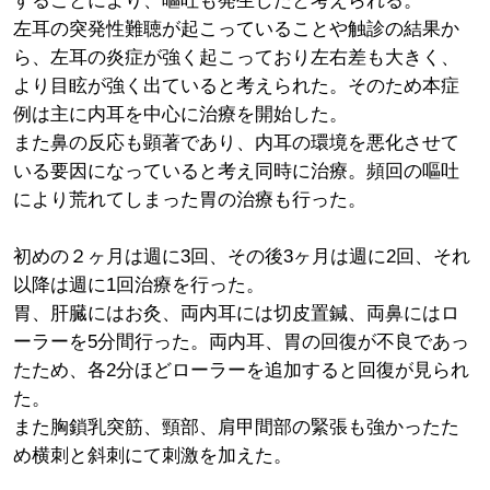
することにより、嘔吐も発生したと考えられる。
左耳の突発性難聴が起こっていることや触診の結果か
ら、左耳の炎症が強く起こっており左右差も大きく、
より目眩が強く出ていると考えられた。そのため本症
例は主に内耳を中心に治療を開始した。
また鼻の反応も顕著であり、内耳の環境を悪化させて
いる要因になっていると考え同時に治療。頻回の嘔吐
により荒れてしまった胃の治療も行った。
初めの２ヶ月は週に3回、その後3ヶ月は週に2回、それ
以降は週に1回治療を行った。
胃、肝臓にはお灸、両内耳には切皮置鍼、両鼻にはロ
ーラーを5分間行った。両内耳、胃の回復が不良であっ
たため、各2分ほどローラーを追加すると回復が見られ
た。
また胸鎖乳突筋、頸部、肩甲間部の緊張も強かったた
め横刺と斜刺にて刺激を加えた。