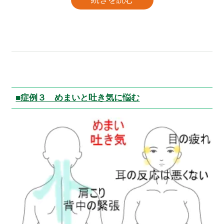
■症例３ めまいと吐き気に悩む