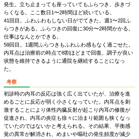
発生。立ち止まっても座っていてもふらつき、歩きづ
らくなる。ここ数日1〜2時間ほど続いている。
41回目。ふわふわもしない日がでてきた。週1〜2回ふ
らつきがある。ふらつきの回復に30分〜2時間かかる。
仕事はなんとかできる。
59回目。1週間ふらつきもふわふわ感もなく過ごせた。
内耳点は治療前の時点で8割ほどまで回復。調子が良い
状態を維持できるように通院を継続することになっ
た。
考察
初診時の内耳の反応は強く広く出ていたが、治療を進
めるごとに反応が弱く小さくなっていた。内耳点を刺
激することにより体性内臓反射が起こり内耳の修復が
促進され、内耳の炎症も徐々に治まり範囲も狭くなっ
ていたのではないかと考えられる。その結果、平衡感
覚の異常が解消され、めまいや嘔吐の発生頻度が減少