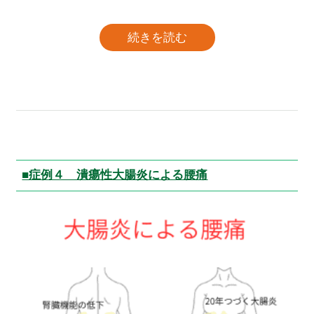
続きを読む
■症例４ 潰瘍性大腸炎による腰痛