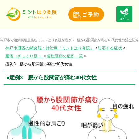
神戸市で治療実績豊富なミントはり灸院が症例3 腰から股関節が痛む40代女性の治療記
神戸市灘区の鍼灸院・針治療「ミントはり灸院」
対応する症状
腰痛（ぎっくり腰 ）
慢性腰痛の症例一覧
症例3 腰から股関節が痛む40代女性
■症例3 腰から股関節が痛む40代女性