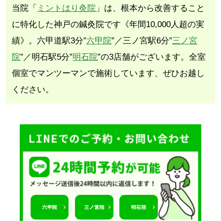
当院「
ミントはり灸院
」は、根本から改善すること
に特化した神戸の鍼灸院です《年間10,000人超の実
績》。六甲道駅3分”
六甲院
”／三ノ宮駅6分”
三ノ宮
院
”／明石駅5分”
明石院
”の3店舗がございます。全室
個室でマンツーマンで施術しています、ぜひお越し
ください。