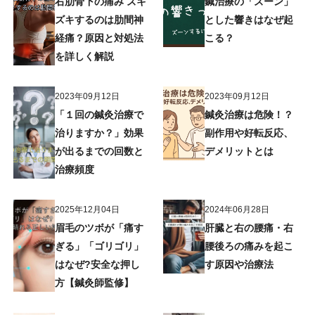
右肋骨下の痛み ズキ
鍼治療の「ズーン」
ズキするのは肋間神
とした響きはなぜ起
経痛？原因と対処法
こる？
を詳しく解説
2023年09月12日
2023年09月12日
「１回の鍼灸治療で
鍼灸治療は危険！？
治りますか？」効果
副作用や好転反応、
が出るまでの回数と
デメリットとは
治療頻度
2025年12月04日
2024年06月28日
眉毛のツボが「痛す
肝臓と右の腰痛・右
ぎる」「ゴリゴリ」
腰後ろの痛みを起こ
はなぜ?安全な押し
す原因や治療法
方【鍼灸師監修】