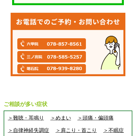
ご相談が多い症状
＞難聴・耳鳴り
＞めまい
＞頭痛・偏頭痛
＞自律神経失調症
＞肩こり・首こり
＞不眠症