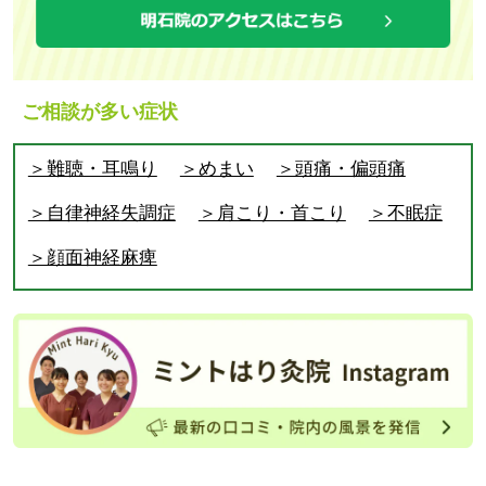
ご相談が多い症状
＞難聴・耳鳴り
＞めまい
＞頭痛・偏頭痛
＞自律神経失調症
＞肩こり・首こり
＞不眠症
＞顔面神経麻痺