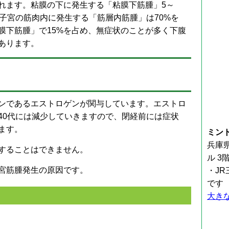
れます。粘膜の下に発生する「粘膜下筋腫」5～
子宮の筋肉内に発生する「筋層内筋腫」は70%を
膜下筋腫」で15%を占め、無症状のことが多く下腹
あります。
ンであるエストロゲンが関与しています。エストロ
40代には減少していきますので、閉経前には症状
ます。
ミン
兵庫県
することはできません。
ル 3
宮筋腫発生の原因です。
・J
です
大き