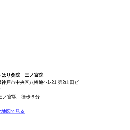
トはり灸院 三ノ宮院
神戸市中央区八幡通4-1-21 第2山田ビ
階
R三ノ宮駅 徒歩６分
な地図で見る