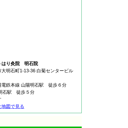
トはり灸院 明石院
大明石町1-13-36 白菊センタービル
陽電鉄本線 山陽明石駅 徒歩６分
R明石駅 徒歩５分
す
な地図で見る