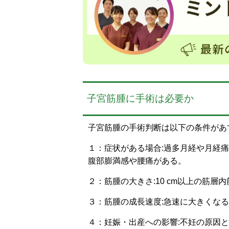
子宮筋腫に手術は必要か
子宮筋腫の手術判断は以下の条件があ
１：症状がある場合:過多月経や月経
腹部膨満感や腰痛がある。
２：筋腫の大きさ:10 cm以上の筋層内
３：筋腫の成長速度:急速に大きくな
４：妊娠・出産への影響:不妊の原因