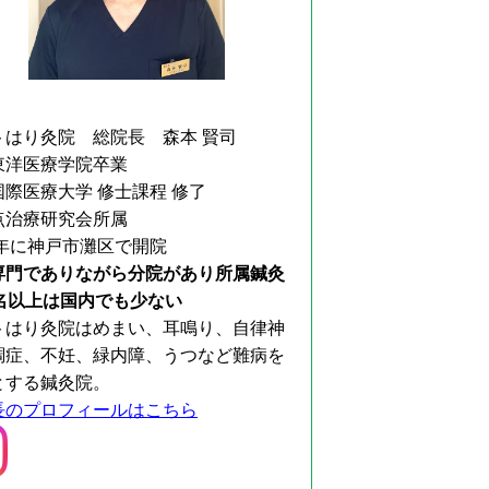
トはり灸院 総院長 森本 賢司
東洋医療学院卒業
国際医療大学 修士課程 修了
点治療研究会所属
9年に神戸市灘区で開院
専門でありながら分院があり所属鍼灸
0名以上は国内でも少ない
トはり灸院はめまい、耳鳴り、自律神
調症、不妊、緑内障、うつなど難病を
とする鍼灸院。
長のプロフィールはこちら