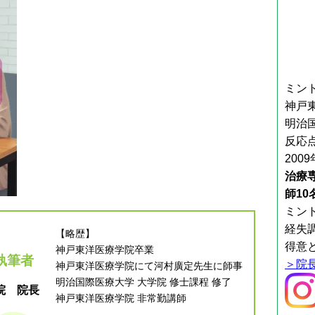
ミン
神戸
明治
反応
200
治療
師1
ミン
経失
【略歴】
得意
神戸東洋医療学院卒業
執筆者
＞院
神戸東洋医療学院にて河村廣定先生に師事
明治国際医療大学 大学院 修士課程 修了
院 院長
神戸東洋医療学院 非常勤講師