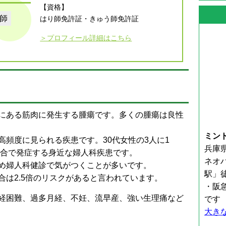
【資格】
師
はり師免許証・きゅう師免許証
＞プロフィール詳細はこちら
にある筋肉に発生する腫瘍です。多くの腫瘍は良性
ミン
頻度に見られる疾患です。30代女性の3人に1
兵庫県
割合で発症する身近な婦人科疾患です。
ネオ
め婦人科健診で気がつくことが多いです。
駅」
は2.5倍のリスクがあると言われています。
・阪
経困難、過多月経、不妊、流早産、強い生理痛など
です
大き