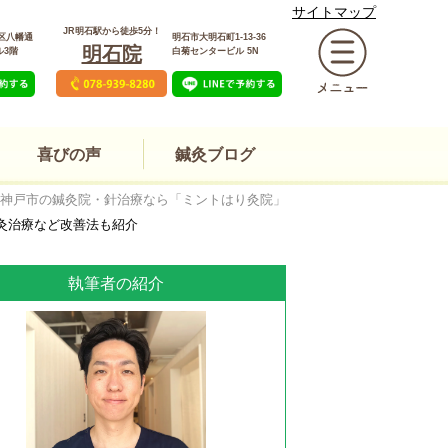
サイトマップ
JR明石駅から徒歩5分！
区八幡通
明石市大明石町1-13-36
明石院
ル3階
白菊センタービル 5N
喜びの声
鍼灸ブログ
神戸市の鍼灸院・針治療なら「ミントはり灸院」
灸治療など改善法も紹介
執筆者の紹介