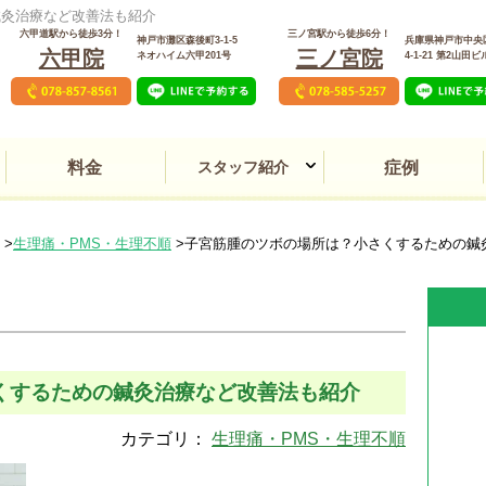
鍼灸治療など改善法も紹介
六甲道駅から徒歩3分！
三ノ宮駅から徒歩6分！
神戸市灘区森後町3-1-5
兵庫県神戸市中央
六甲院
三ノ宮院
ネオハイム六甲201号
4‐1‐21 第2山田ビ
料金
スタッフ紹介
症例
交通事故後遺症・むち打
本態性振戦・パーキンソ
頻尿・夜間頻尿・膀胱炎
PMS（月経前症候群）
動悸・息切れ・不整脈
うつ病・パニック障害
頸椎椎間板ヘルニア
女性の薄毛・脱毛症
頸部脊柱管狭窄症
生理痛・生理不順
アトピー性皮膚炎
肩こり・首こり
五十肩・四十肩
腱鞘炎・ばね指
気管支炎・喘息
自律神経失調症
肌あれ・ニキビ
頭痛・偏頭痛
脊柱管狭窄症
関節リウマチ
顔面神経麻痺
変形性腰痛症
潰瘍性大腸炎
逆流性食道炎
難聴・耳鳴り
目のトラブル
平衡感覚障害
坐骨神経痛
線維筋痛症
顎関節症
ゴルフ肘
胃腸障害
味覚障害
しびれ
めまい
異臭症
不妊症
不眠症
膠原病
冷え性
花粉症
腎盂炎
腰痛
逆子
三ノ宮院
六甲院
明石院
ち
ン症
生理痛・PMS・生理不順
子宮筋腫のツボの場所は？小さくするための鍼
くするための鍼灸治療など改善法も紹介
カテゴリ：
生理痛・PMS・生理不順