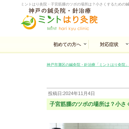
ミントはり灸院・子宮筋腫のツボの場所は？小さくするための
初めての方へ
対応症状
ミントはり灸院とは
痛み・しびれの症状
耳鼻咽喉・目の不調
消化と循環の不調
慢性疾患の不調
婦人科の不調
心療系の不調
その他の不調
皮膚の不調
神戸市灘区の鍼灸院・針治療「ミントはり灸院」
投稿日:2024年11月4日
子宮筋腫のツボの場所は？小さ