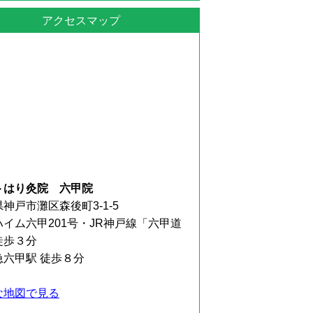
アクセスマップ
トはり灸院 六甲院
神戸市灘区森後町3-1-5
ハイム六甲201号・JR神戸線「六甲道
徒歩３分
急六甲駅 徒歩８分
な地図で見る