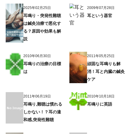
2025年02月25日
2009年07月28日
耳鳴り・突発性難聴
耳という器官
は鍼灸治療で悪化す
る？原因や効果も解
説
2010年06月30日
2011年05月25日
耳鳴りの治療の目標
頑固な耳鳴りも解
は
消！耳と内臓の鍼灸
ケア
2011年06月19日
2010年10月18日
耳鳴り,難聴は慣れる
耳鳴りに英語
しかない！？耳の違
和感,突発性難聴