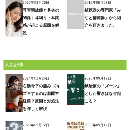
2012年03月26日
2012年06月08日
耳管開放症と鼻炎の
補聴器の専門家「み
関係｜耳鳴り・耳閉
なと補聴器」から紹
感が起こる原因を解
介を頂きました。
説
人気記事
2024年01月26日
2023年09月12日
右肋骨下の痛み ズキ
鍼治療の「ズーン」
ズキするのは肋間神
とした響きはなぜ起
経痛？原因と対処法
こる？
を詳しく解説
2023年09月12日
2023年09月12日