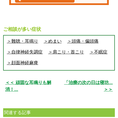
ご相談が多い症状
＞難聴・耳鳴り
＞めまい
＞頭痛・偏頭痛
＞自律神経失調症
＞肩こり・首こり
＞不眠症
＞顔面神経麻痺
＜＜ 頑固な耳鳴りも解
「治療の次の日は寝坊...
消！...
＞＞
関連する記事