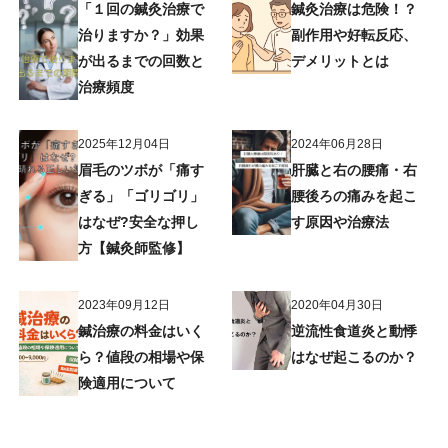
「１回の鍼灸治療で
鍼灸治療は危険！？
治りますか？」効果
副作用や好転反応、
が出るまでの回数と
デメリットとは
治療頻度
2025年12月04日
2024年06月28日
眉毛のツボが「痛す
肝臓と右の腰痛・右
ぎる」「ゴリゴリ」
腰後ろの痛みを起こ
はなぜ?安全な押し
す原因や治療法
方【鍼灸師監修】
2023年09月12日
2020年04月30日
鍼治療の料金はいく
逆流性食道炎と動悸
ら？値段の相場や保
はなぜ起こるのか？
険適用について