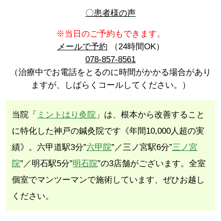
〇患者様の声
※当日のご予約もできます。
メールで予約
（24時間OK）
078-857-8561
（治療中でお電話をとるのに時間がかかる場合があり
ますが、しばらくコールしてください。）
当院「
ミントはり灸院
」は、根本から改善すること
に特化した神戸の鍼灸院です《年間10,000人超の実
績》。六甲道駅3分”
六甲院
”／三ノ宮駅6分”
三ノ宮
院
”／明石駅5分”
明石院
”の3店舗がございます。全室
個室でマンツーマンで施術しています、ぜひお越し
ください。