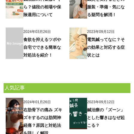
ら？値段の相場や保
服装・準備・気にな
険適用について
る疑問を解消！
2024年03月26日
2023年09月12日
食欲を抑えるツボや
電気鍼ってなに？そ
自宅でできる簡単な
の効果と対応する症
対処法を紹介！
状とは
人気記事
2024年01月26日
2023年09月12日
右肋骨下の痛み ズキ
鍼治療の「ズーン」
ズキするのは肋間神
とした響きはなぜ起
経痛？原因と対処法
こる？
を詳しく解説