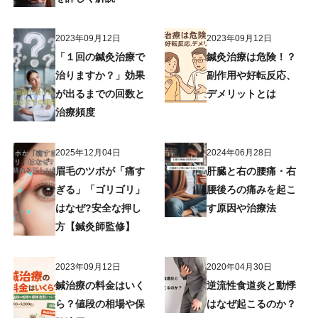
2023年09月12日
2023年09月12日
「１回の鍼灸治療で
鍼灸治療は危険！？
治りますか？」効果
副作用や好転反応、
が出るまでの回数と
デメリットとは
治療頻度
2025年12月04日
2024年06月28日
眉毛のツボが「痛す
肝臓と右の腰痛・右
ぎる」「ゴリゴリ」
腰後ろの痛みを起こ
はなぜ?安全な押し
す原因や治療法
方【鍼灸師監修】
2023年09月12日
2020年04月30日
鍼治療の料金はいく
逆流性食道炎と動悸
ら？値段の相場や保
はなぜ起こるのか？