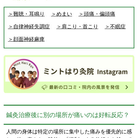
＞難聴・耳鳴り
＞めまい
＞頭痛・偏頭痛
＞自律神経失調症
＞肩こり・首こり
＞不眠症
＞顔面神経麻痺
鍼灸治療後に別の場所が痛いのは好転反応？
人間の身体は特定の場所に集中した痛みを優先的に感