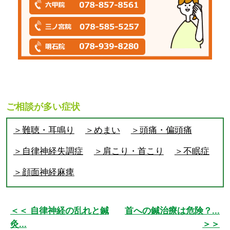
ご相談が多い症状
＞難聴・耳鳴り
＞めまい
＞頭痛・偏頭痛
＞自律神経失調症
＞肩こり・首こり
＞不眠症
＞顔面神経麻痺
＜＜ 自律神経の乱れと鍼
首への鍼治療は危険？...
灸...
＞＞