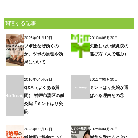
関連する記事
2025年01月10日
2010年08月30日
ツボはなぜ効くの
失敗しない鍼灸院の
か。ツボの原理や効
選び方（人で選ぶ）
果について
2016年04月09日
2011年09月30日
Q&A（よくある質
ミントはり灸院が選
問）-神戸市灘区の鍼
ばれる理由その①
灸院「ミントはり灸
院
2023年09月12日
2025年04月30日
鍼治療の料金はいく
鍼灸を受けるときの